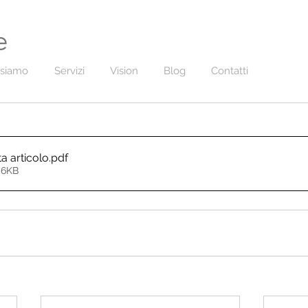
e
 siamo
Servizi
Vision
Blog
Contatti
ta articolo
.pdf
06KB