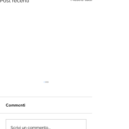
Post recenti
Commenti
Empatometro e
La Guerra dei po
Scrivi un commento...