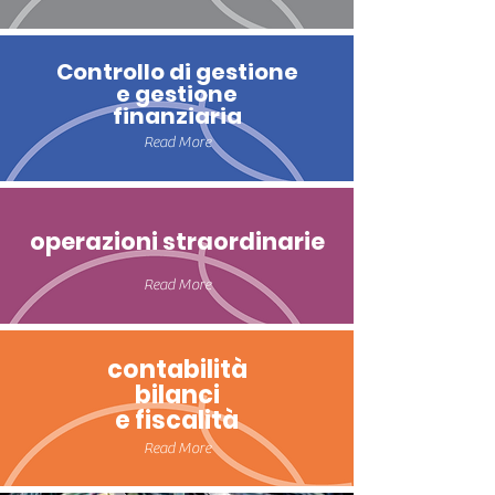
Controllo di gestione
e gestione
finanziaria
Read More
operazioni straordinarie
Read More
contabilità
bilanci
e fiscalità
Read More