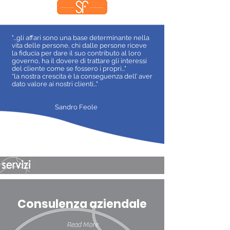
"...gli affari sono una base determinante nella
vita delle persone, chi dalle persone riceve
la fiducia per dare il suo contributo al loro
governo, ha il dovere di trattare gli interessi
del cliente come se fossero i propri..."
“la nostra crescita è la conseguenza dell’ aver
dato valore ai nostri clienti..."
Sandro Feole
Consulenza aziendale
Read More