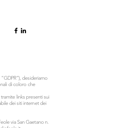
re “GDPR”), desideriamo
onali di coloro che
tramite links presenti sui
le dei siti internet dei
 Feole via San Gaetano n.