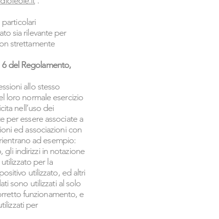
diofeole.it
.
 particolari
to sia rilevante per
non strettamente
rt. 6 del Regolamento,
ssioni allo stesso
el loro normale esercizio
cita nell’uso dei
te per essere associate a
zioni ed associazioni con
ti rientrano ad esempio:
 gli indirizzi in notazione
utilizzato per la
sitivo utilizzato, ed altri
i sono utilizzati al solo
 corretto funzionamento, e
lizzati per