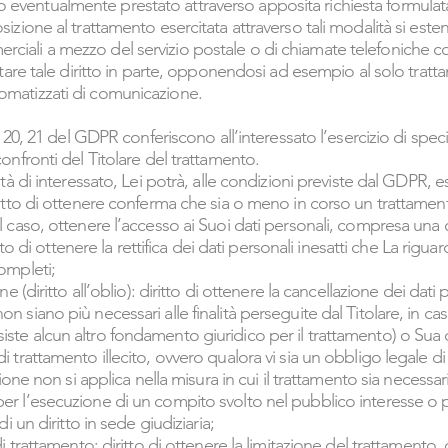
ventualmente prestato attraverso apposita richiesta formulata vi
sizione al trattamento esercitata attraverso tali modalità si esten
iali a mezzo del servizio postale o di chiamate telefoniche co
citare tale diritto in parte, opponendosi ad esempio al solo trat
omatizzati di comunicazione.
18, 20, 21 del GDPR conferiscono all’interessato l’esercizio di speci
confronti del Titolare del trattamento.
ità di interessato, Lei potrà, alle condizioni previste dal GDPR, ese
iritto di ottenere conferma che sia o meno in corso un trattament
al caso, ottenere l’accesso ai Suoi dati personali, compresa una c
iritto di ottenere la rettifica dei dati personali inesatti che La rig
completi;
one (diritto all’oblio): diritto di ottenere la cancellazione dei dati
n siano più necessari alle finalità perseguite dal Titolare, in ca
ste alcun altro fondamento giuridico per il trattamento) o Sua
i trattamento illecito, ovvero qualora vi sia un obbligo legale di
lazione non si applica nella misura in cui il trattamento sia neces
per l’esecuzione di un compito svolto nel pubblico interesse o 
 di un diritto in sede giudiziaria;
 di trattamento: diritto di ottenere la limitazione del trattamento,