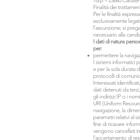
76/p – 23880 Casaten
Finalità dei trattamen
Per le finalità espres
esclusivamente legati
l’assunzione; si preg
necessario alla candi
I dati di natura perso
per:
permettere la navigaz
I sistemi informatici
e per la sola durata d
protocolli di comunic
Interessati identific
dati detenuti da terzi
gli indirizzi IP o i no
URI (Uniform Resource 
navigazione, la dimens
parametri relativi al 
fine di ricavare infor
vengono cancellati i
l’accertamento di respo