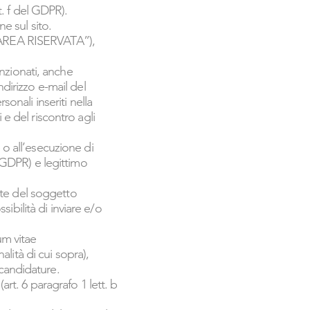
t. f del GDPR).
ne sul sito.
.: “AREA RISERVATA”),
enzionati, anche
ndirizzo e-mail del
sonali inseriti nella
 e del riscontro agli
 o all’esecuzione di
l GDPR) e legittimo
este del soggetto
ibilità di inviare e/o
um vitae
alità di cui sopra),
 candidature.
art. 6 paragrafo 1 lett. b