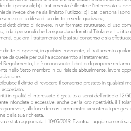
ei dati personali; b) il trattamento è illecito e l’interessato si o
hiede invece che ne sia limitato l’utilizzo; c) i dati personali sono
sercizio o la difesa di un diritto in sede giudiziaria;
tà dei dati: diritto di ricevere, in un formato strutturato, di uso c
 i dati personali che La riguardano forniti al Titolare e il diritto 
menti, qualora il trattamento si basi sul consenso e sia effettua
: diritto di opporsi, in qualsiasi momento, al trattamento qualora
diverse da quelle per cui ha acconsentito al trattamento.
del Regolamento, Le è riconosciuto il diritto di proporre reclamo 
nte nello Stato membro in cui risiede abitualmente, lavora oppu
violazione.
tribuisce il diritto di revocare il consenso prestato in qualsiasi
to accordato.
ritti in qualità di interessato è gratuito ai sensi dell’articolo 12 
nte infondate o eccessive, anche per la loro ripetitività, il Tito
gionevole, alla luce dei costi amministrativi sostenuti per gestir
ne della sua richiesta.
va è stata aggiornata il 10/05/2019. Eventuali aggiornamenti s