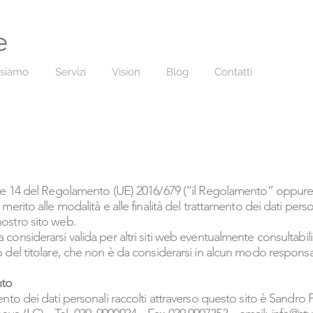
e
 siamo
Servizi
Vision
Blog
Contatti
 13 e 14 del Regolamento (UE) 2016/679 (“il Regolamento” oppu
n merito alle modalità e alle finalità del trattamento dei dati pers
nostro sito web.
 considerarsi valida per altri siti web eventualmente consultabili 
o del titolare, che non è da considerarsi in alcun modo responsabi
nto
amento dei dati personali raccolti attraverso questo sito è Sandro