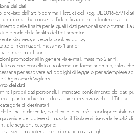
ione dei dati
 previsto dall’art. 5 comma 1 lett. e) del Reg. UE 2016/679 i dati
n una forma che consenta l’identificazione degli interessati pe
ento delle finalità per le quali i dati personali sono trattati. La
ti dipende dalla finalità del trattamento:
sente sito web, si veda la cookies policy;
ntatto e informazioni, massimo 1 anno;
onale, massimo 1 anno;
ioni promozionali in genere via e-mail, massimo 2 anni.
i dati saranno cancellati o trasformati in forma anonima, salvo che 
essaria per assolvere ad obblighi di legge o per adempiere ad o
o Organismi di Vigilanza.
nto dei dati
fornire i propri dati personali. Il mancato conferimento dei dati
enere quanto richiesto o di usufruire dei servizi web del Titolare 
 categorie di destinatari
elle finalità descritte, o nel caso in cui ciò sia indispensabile o 
provviste del potere di imporla, il Titolare si riserva la facoltà di
nti alle seguenti categorie:
o servizi di manutenzione informatica o analoghi;