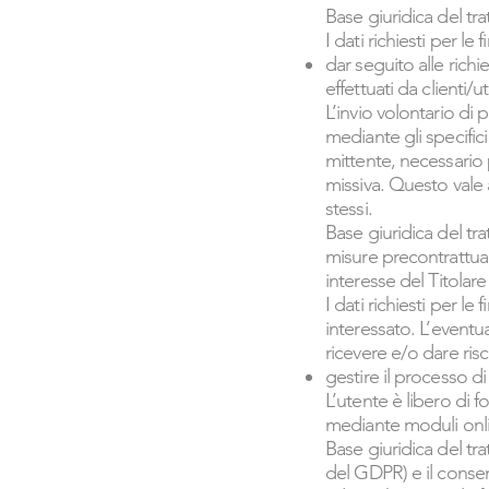
Base giuridica del tra
I dati richiesti per l
dar seguito alle richi
effettuati da clienti/u
L’invio volontario di 
mediante gli specifici
mittente, necessario p
missiva. Questo vale a
stessi.
Base giuridica del tr
misure precontrattuali
interesse del Titolare 
I dati richiesti per l
interessato. L’eventu
ricevere e/o dare risc
gestire il processo d
L’utente è libero di fo
mediante moduli onlin
Base giuridica del tra
del GDPR) e il consens