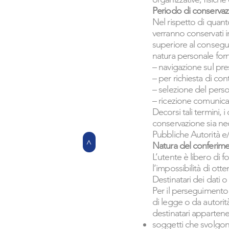
Periodo di conservaz
Nel rispetto di quanto
verranno conservati i
superiore al conseguim
natura personale forni
– navigazione sul pre
– per richiesta di co
– selezione del pers
– ricezione comunicaz
Decorsi tali termini, 
conservazione sia nec
Pubbliche Autorità e/
>
Natura del conferime
L’utente è libero di 
l’impossibilità di ott
Destinatari dei dati o
Per il perseguimento d
di legge o da autorità 
destinatari appartene
soggetti che svolgon