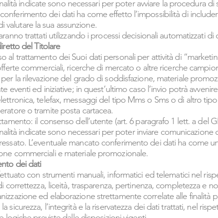
e finalità indicate sono necessari per poter avviare la procedura d
onferimento dei dati ha come effetto l’impossibilità di includerl
valutare la sua assunzione.
aranno trattati utilizzando i processi decisionali automatizzati di 
iretto del Titolare
 al trattamento dei Suoi dati personali per attività di “marketing
offerte commerciali, ricerche di mercato o altre ricerche campion
 per la rilevazione del grado di soddisfazione, materiale promo
te eventi ed iniziative; in quest’ultimo caso l’invio potrà avvenir
elettronica, telefax, messaggi del tipo Mms o Sms o di altro ti
eratore o tramite posta cartacea.
ttamento: il consenso dell’utente (art. 6 paragrafo 1 lett. a del 
e finalità indicate sono necessari per poter inviare comunicazione
ressato. L’eventuale mancato conferimento dei dati ha come unic
ione commerciali e materiale promozionale.
nto dei dati
ffettuato con strumenti manuali, informatici ed telematici nel ris
 di correttezza, liceità, trasparenza, pertinenza, completezza e 
anizzazione ed elaborazione strettamente correlate alle finalit
 sicurezza, l’integrità e la riservatezza dei dati trattati, nel risp
 e logiche previste dalle disposizioni vigenti.