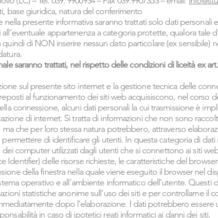
ovo (LC) – Tel. 039. 9900934 – Fax 039.9907353 – email:
info@stu
ti, base giuridica, natura del conferimento
se nella presente informativa saranno trattati solo dati personali e
 all’eventuale appartenenza a categoria protette, qualora tale da
a quindi di NON inserire nessun dato particolare (ex sensibile) 
datura.
nale saranno trattati, nel rispetto delle condizioni di liceità ex a
ione sul presente sito internet e la gestione tecnica delle conne
 preposti al funzionamento dei siti web acquisiscono, nel corso d
ella connessione, alcuni dati personali la cui trasmissione è impli
azione di internet. Si tratta di informazioni che non sono raccol
ati, ma che per loro stessa natura potrebbero, attraverso elabora
, permettere di identificare gli utenti. In questa categoria di da
mi dei computer utilizzati dagli utenti che si connettono ai siti web,
Identifier) delle risorse richieste, le caratteristiche del browser 
ione della finestra nella quale viene eseguito il browser nel dispo
sistema operativo e all’ambiente informatico dell’utente. Questi dat
mazioni statistiche anonime sull’uso dei siti e per controllarne il
mmediatamente dopo l’elaborazione. I dati potrebbero essere uti
nsabilità in caso di ipotetici reati informatici ai danni dei siti.