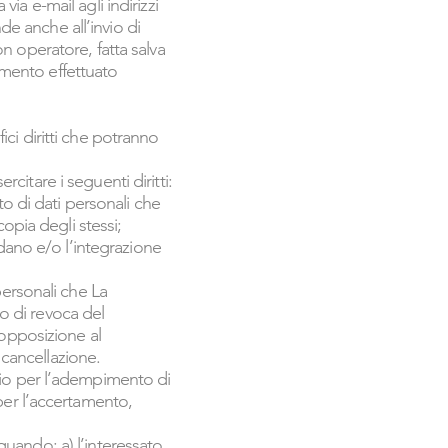
a e-mail agli indirizzi
de anche all’invio di
n operatore, fatta salva
tamento effettuato
fici diritti che potranno
rcitare i seguenti diritti:
o di dati personali che
opia degli stessi;
uardano e/o l’integrazione
 personali che La
so di revoca del
 opposizione al
 cancellazione.
sario per l’adempimento di
per l’accertamento,
 quando: a) l’interessato