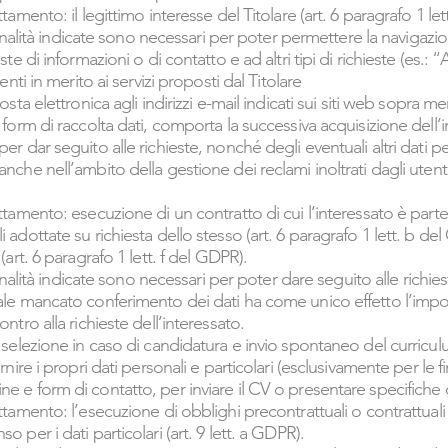
ttamento: il legittimo interesse del Titolare (art. 6 paragrafo 1 let
e finalità indicate sono necessari per poter permettere la navigazio
este di informazioni o di contatto e ad altri tipi di richieste (es
tenti in merito ai servizi proposti dal Titolare
posta elettronica agli indirizzi e-mail indicati sui siti web sopra m
 form di raccolta dati, comporta la successiva acquisizione dell’i
er dar seguito alle richieste, nonché degli eventuali altri dati per
nche nell’ambito della gestione dei reclami inoltrati dagli utenti
attamento: esecuzione di un contratto di cui l’interessato è parte
 adottate su richiesta dello stesso (art. 6 paragrafo 1 lett. b de
(art. 6 paragrafo 1 lett. f del GDPR).
e finalità indicate sono necessari per poter dare seguito alle richi
ale mancato conferimento dei dati ha come unico effetto l’imposs
ontro alla richieste dell’interessato.
i selezione in caso di candidatura e invio spontaneo del curricul
rnire i propri dati personali e particolari (esclusivamente per le fin
e e form di contatto, per inviare il CV o presentare specifiche
ttamento: l’esecuzione di obblighi precontrattuali o contrattuali (
o per i dati particolari (art. 9 lett. a GDPR).