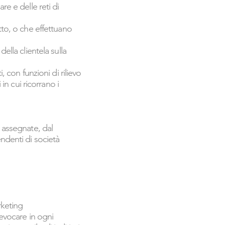
re e delle reti di
tto, o che effettuano
ella clientela sulla
, con funzioni di rilievo
in cui ricorrano i
i assegnate, dal
pendenti di società
rketing
revocare in ogni