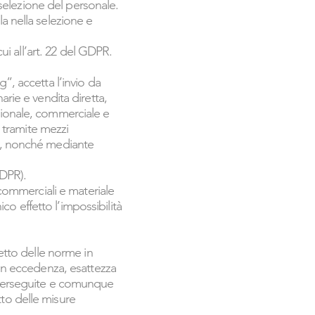
i selezione del personale.
a nella selezione e
cui all’art. 22 del GDPR.
”, accetta l’invio da
arie e vendita diretta,
zionale, commerciale e
e tramite mezzi
po, nonché mediante
GDPR).
 commerciali e materiale
o effetto l’impossibilità
petto delle norme in
non eccedenza, esattezza
à perseguite e comunque
etto delle misure