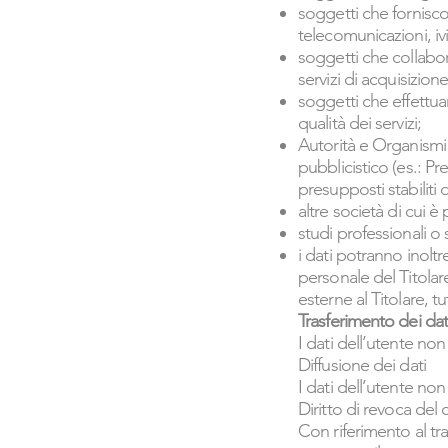
soggetti che forniscon
telecomunicazioni, ivi
soggetti che collabor
servizi di acquisizion
soggetti che effettuan
qualità dei servizi;
Autorità e Organismi d
pubblicistico (es.: Pre
presupposti stabiliti 
altre società di cui è p
studi professionali o 
i dati potranno inolt
personale del Titolare,
esterne al Titolare, t
Trasferimento dei dati
I dati dell’utente non
Diffusione dei dati
I dati dell’utente non
Diritto di revoca del 
Con riferimento al tra