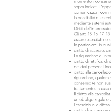
momento il consenso e
sopra indicati. L’oppo
comunicazioni commerc
la possibilità di eser
mediante sistemi aut
Diritti dell’interessato
Gli artt. 15, 16, 17, 
essere esercitati nei 
In particolare, in qual
diritto di accesso: d
La riguardano e, in t
diritto di rettifica: d
dei dati personali in
diritto alla cancellazi
riguardano, qualora no
consenso (e non sussi
trattamento, in caso d
Il diritto alla cancel
un obbligo legale o 
l’esercizio o la difesa
diritto di limitazione