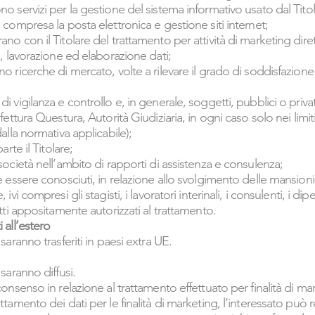
o servizi per la gestione del sistema informativo usato dal Titola
 compresa la posta elettronica e gestione siti internet;
ano con il Titolare del trattamento per attività di marketing dire
e, lavorazione ed elaborazione dati;
o ricerche di mercato, volte a rilevare il grado di soddisfazione d
i vigilanza e controllo e, in generale, soggetti, pubblici o privati
fettura Questura, Autorità Giudiziaria, in ogni caso solo nei limiti 
dalla normativa applicabile);
arte il Titolare;
società nell’ambito di rapporti di assistenza e consulenza;
re essere conosciuti, in relazione allo svolgimento delle mansion
 ivi compresi gli stagisti, i lavoratori interinali, i consulenti, i di
utti appositamente autorizzati al trattamento.
 all’estero
 saranno trasferiti in paesi extra UE.
 saranno diffusi.
consenso in relazione al trattamento effettuato per finalità di ma
ttamento dei dati per le finalità di marketing, l’interessato può 