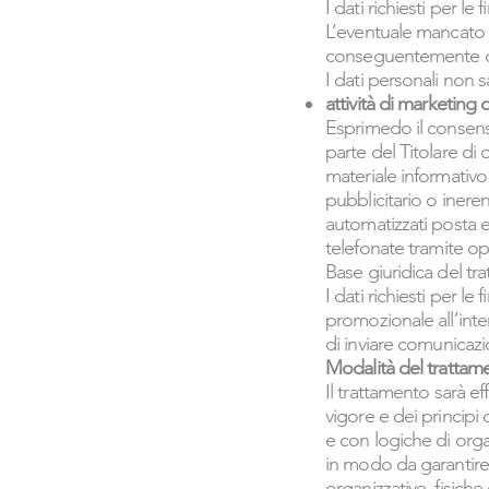
I dati richiesti per l
L’eventuale mancato c
conseguentemente di 
I dati personali non s
attività di marketing d
Esprimedo il consenso
parte del Titolare di 
materiale informativo
pubblicitario o ineren
automatizzati posta 
telefonate tramite op
Base giuridica del tra
I dati richiesti per l
promozionale all’inte
di inviare comunicaz
Modalità del trattame
Il trattamento sarà e
vigore e dei principi
e con logiche di org
in modo da garantire la
organizzative, fisiche